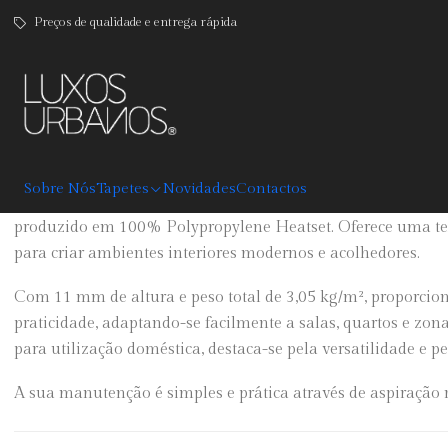
Preços de qualidade e entrega rápida
|
Copper
DESCRIÇÃO
Sobre Nós
Tapetes
Novidades
Contactos
O Tapete Copper combina conforto, resistência e um desig
produzido em 100% Polypropylene Heatset. Oferece uma text
para criar ambientes interiores modernos e acolhedores.
Com 11 mm de altura e peso total de 3,05 kg/m², proporciona
praticidade, adaptando-se facilmente a salas, quartos e zon
para utilização doméstica, destaca-se pela versatilidade e 
A sua manutenção é simples e prática através de aspiração r