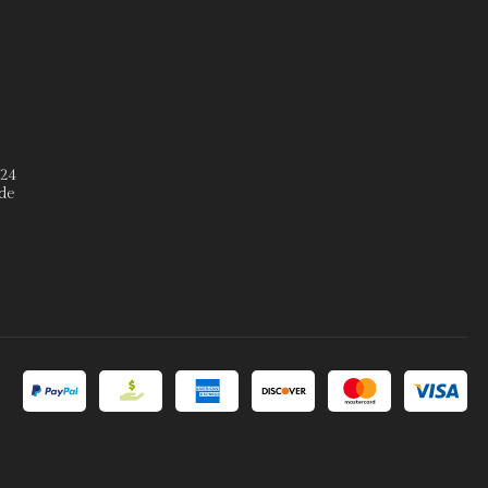
º24
de