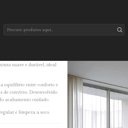
Início
Tapetes
Modernos
Copper
n contemporâneo, sendo
ura suave e durável, ideal
 equilíbrio entre conforto e
as de convívio. Desenvolvido
pelo acabamento cuidado.
egular e limpeza a seco.