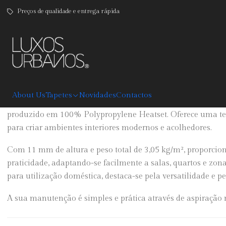
Preços de qualidade e entrega rápida
|
Copper
DESCRIPTION
About Us
Tapetes
Novidades
Contactos
O Tapete Copper combina conforto, resistência e um desig
produzido em 100% Polypropylene Heatset. Oferece uma text
para criar ambientes interiores modernos e acolhedores.
Com 11 mm de altura e peso total de 3,05 kg/m², proporciona
praticidade, adaptando-se facilmente a salas, quartos e zon
para utilização doméstica, destaca-se pela versatilidade e 
A sua manutenção é simples e prática através de aspiração r