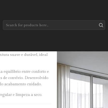
Home
Tapetes
Modernos
Copper
n contemporâneo, sendo
ura suave e durável, ideal
 equilíbrio entre conforto e
as de convívio. Desenvolvido
pelo acabamento cuidado.
egular e limpeza a seco.