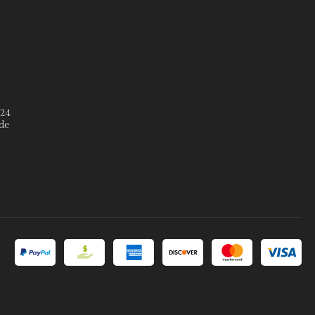
º24
de