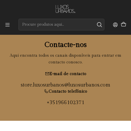
Preços de qualidade e entrega rápida
Início
Contacto
Contacte-nos
Aqui encontra todos os canais disponíveis para entrar em
contacto conosco.
E-mail de contacto
store.luxosurbanos@luxosurbanos.com
Contacto telefónico
+351966102371