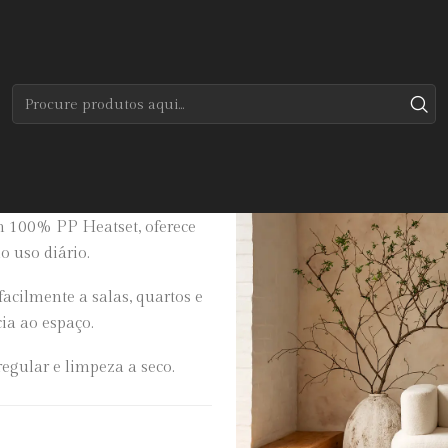
Início
Tapetes
Modernos
Atelier
 contemporâneo, ideal para
m 100% PP Heatset, oferece
 uso diário.
acilmente a salas, quartos e
ia ao espaço.
egular e limpeza a seco.