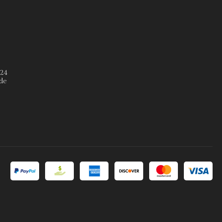
º24
de