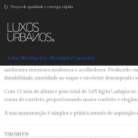
Preços de qualidade e entrega rápida
|
Atelier
DESCRIÇÃO
Sobre Nós
Tapetes
Novidades
Contactos
O Tapete Atelier combina conforto, resistência e um design
ambientes interiores modernos e acolhedores. Produzido e
durabilidade, suavidade ao toque e excelente desempenho no
Com 11 mm de altura e peso total de 3,05 kg/m², adapta-se f
zonas de convívio, proporcionando maior conforto e elegânc
A sua manutenção é simples e prática através de aspiração r
TAMANHOS