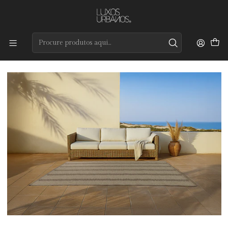
Preços de qualidade e entrega rápida
Início
Tapetes
Coleção Outdoors
Zipper