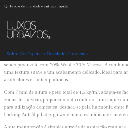
Preços de qualidade e entrega rápida
|
Natur Water
DESCRIÇÃO
Sobre Nós
Tapetes
Novidades
Contactos
O Tapete Water da coleção Natur combina elegância natural, 
sendo produzido com 70% Wool e 30% Viscose. A combinaçã
uma textura suave e um acabamento delicado, ideal para am
acolhedores e contemporâneos.
Com 7 mm de altura e peso total de 1,6 kg/m², adapta-se fac
zonas de convívio, proporcionando conforto e um toque nat
para utilização doméstica, destaca-se pela harmonia entre f
backing Anti Slip Latex garante maior estabilidade e aderênc
A sua manutenção é simples através de aspiração regular e 