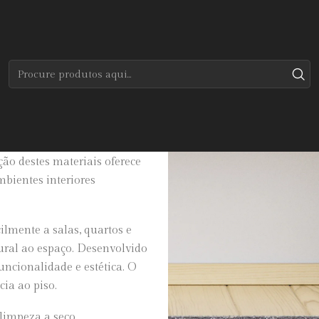
Início
Tapetes
Modernos
Natur Water
conforto e sofisticação,
o destes materiais oferece
bientes interiores
ilmente a salas, quartos e
ural ao espaço. Desenvolvido
uncionalidade e estética. O
ia ao piso.
limpeza a seco.