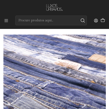
Preços de qualidade e entrega rápida
Início
Tapetes
Modernos
Jeans Belt