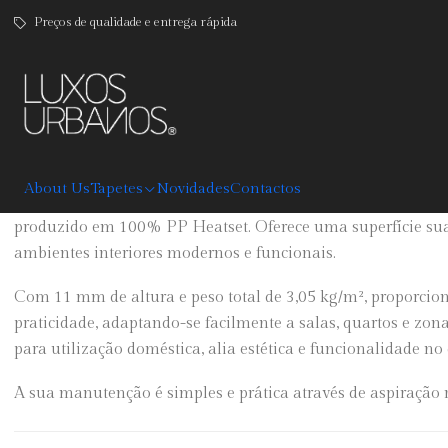
Preços de qualidade e entrega rápida
|
Orbit
DESCRIPTION
About Us
Tapetes
Novidades
Contactos
O Tapete Orbit combina resistência, conforto e um design 
produzido em 100% PP Heatset. Oferece uma superfície suav
ambientes interiores modernos e funcionais.
Com 11 mm de altura e peso total de 3,05 kg/m², proporciona
praticidade, adaptando-se facilmente a salas, quartos e zon
para utilização doméstica, alia estética e funcionalidade no 
A sua manutenção é simples e prática através de aspiração r