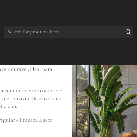
Home
Tapetes
Modernos
Orbit
contemporâneo, sendo
e e durável, ideal para
 equilíbrio entre conforto e
as de convívio. Desenvolvido
dia a dia.
egular e limpeza a seco.