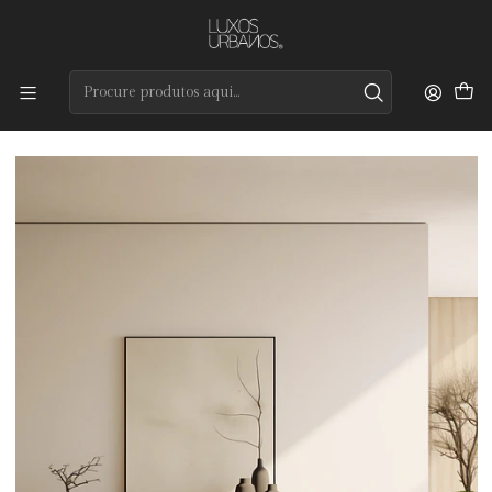
Preços de qualidade e entrega rápida
Início
Tapetes
Coleção Outdoors
Bogotá