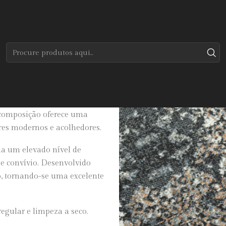
Início
Tapetes
Modernos
Artist
ontemporâneo, sendo
composição oferece uma
iores modernos e acolhedores.
na um elevado nível de
de convívio. Desenvolvido
ão, tornando-se uma excelente
egular e limpeza a seco.