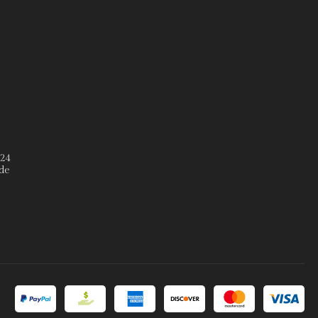
º24
de