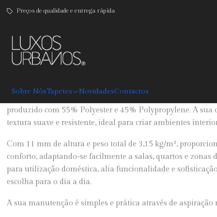
Preços de qualidade e entrega rápida
|
Artist
DESCRIÇÃO
Sobre Nós
Tapetes
Novidades
Contactos
O Tapete Artist combina conforto, elegância e um design c
produzido com 55% Polyester e 45% Polypropylene. A sua 
textura suave e resistente, ideal para criar ambientes inter
Com 11 mm de altura e peso total de 3,15 kg/m², proporcio
conforto, adaptando-se facilmente a salas, quartos e zonas 
para utilização doméstica, alia funcionalidade e sofisticaç
escolha para o dia a dia.
A sua manutenção é simples e prática através de aspiração r