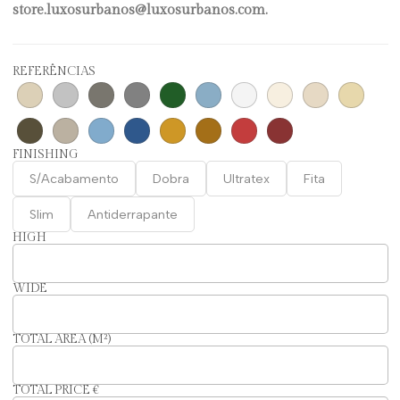
store.luxosurbanos@luxosurbanos.com.
REFERÊNCIAS
FINISHING
S/Acabamento
Dobra
Ultratex
Fita
Slim
Antiderrapante
HIGH
WIDE
TOTAL AREA (M²)
TOTAL PRICE €