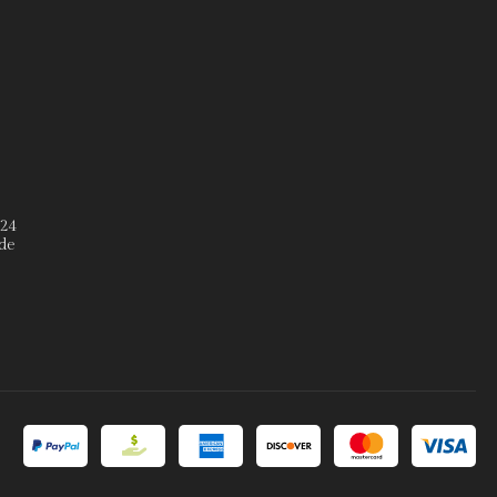
º24
de