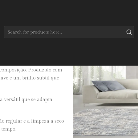
Home
Tapetes
Modernos
Chase
 toque refinado
 composição. Produzido com
ve e um brilho subtil que
a versátil que se adapta
o regular e a limpeza a seco
o tempo.