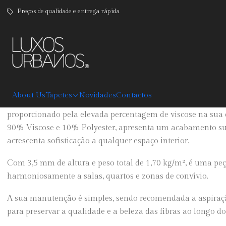
Preços de qualidade e entrega rápida
|
Chase
DESCRIPTION
About Us
Tapetes
Novidades
Contactos
O Tapete Chase destaca-se pela sua estética elegante e pelo
proporcionado pela elevada percentagem de viscose na sua
90% Viscose e 10% Polyester, apresenta um acabamento sua
acrescenta sofisticação a qualquer espaço interior.
Com 3,5 mm de altura e peso total de 1,70 kg/m², é uma peç
harmoniosamente a salas, quartos e zonas de convívio.
A sua manutenção é simples, sendo recomendada a aspiraçã
para preservar a qualidade e a beleza das fibras ao longo d