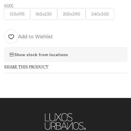
SIZE
133x195
160x230
200x290
240x330
Add to Wishlist
Show stock from locations
SHARE THIS PRODUCT